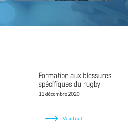
soirée médicale le Je
2019 à Primerose
23 septembre 2019
Voir tout