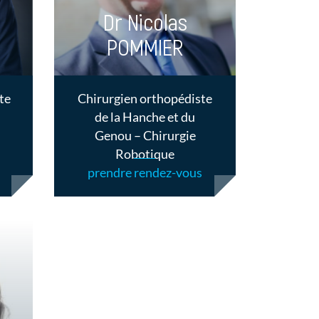
Dr Nicolas
POMMIER
te
Chirurgien orthopédiste
de la Hanche et du
Genou – Chirurgie
Robotique
prendre rendez-vous